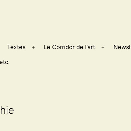
Textes
Le Corridor de l’art
Newsl
Ouvrir
Ouvrir
le
le
etc.
menu
menu
hie