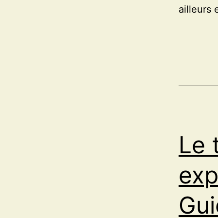
ailleurs
Le 
exp
Gui