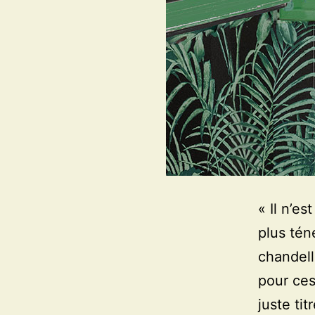
« Il n’e
plus tén
chandell
pour ces
juste ti