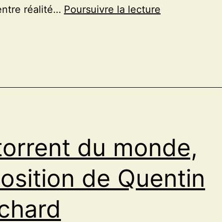
La
 entre réalité…
Poursuivre la lecture
fabrique
d’un
ailleurs,
Letizia
Le
Fur
torrent du monde,
osition de Quentin
chard