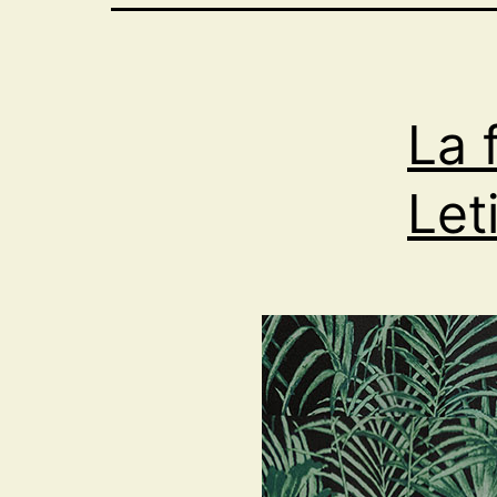
La 
Let