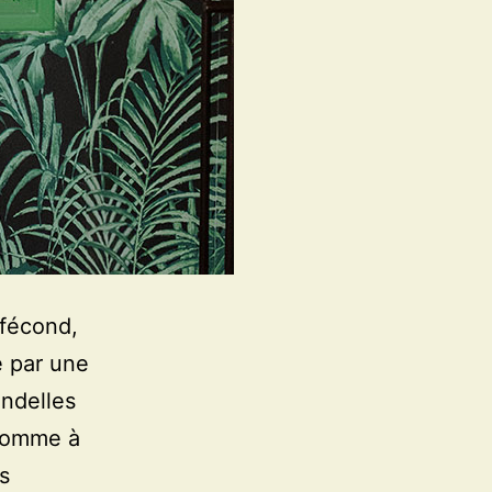
 fécond,
e par une
andelles
 nomme à
s