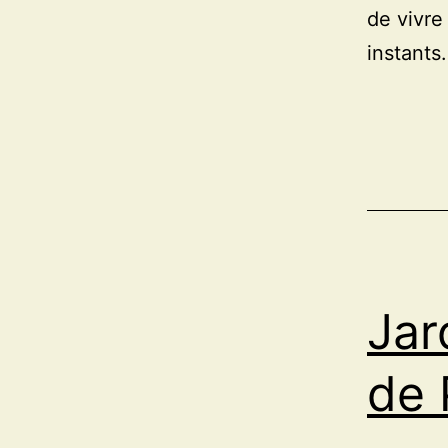
de vivre
instant
Jar
de 