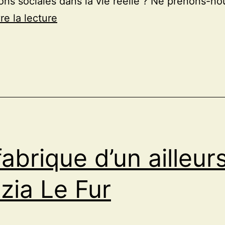
ions sociales dans la vie réelle ? Ne prenons-n
Jardin
re la lecture
collectif,
exposition
de
Patrick
Simkins
fabrique d’un ailleurs
izia Le Fur