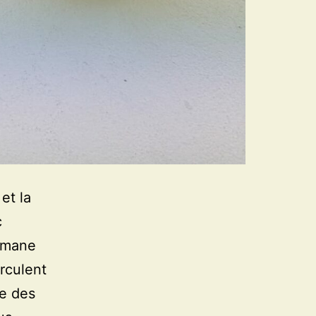
et la
c
 émane
irculent
ce des