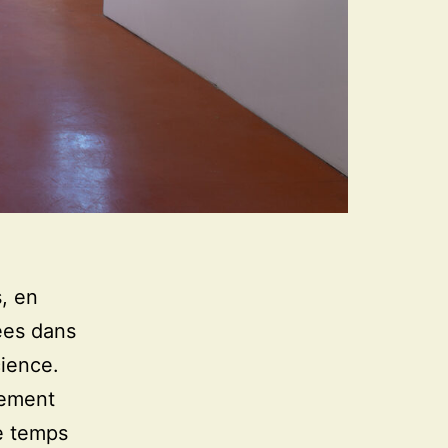
s, en
ées dans
cience.
nement
le temps