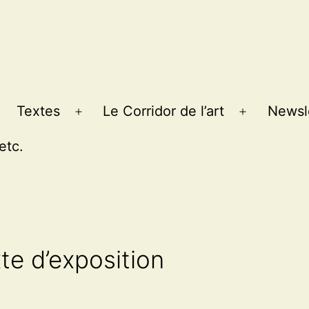
Textes
Le Corridor de l’art
Newsl
Ouvrir
Ouvrir
le
le
etc.
menu
menu
xte d’exposition