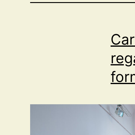
Car
reg
for