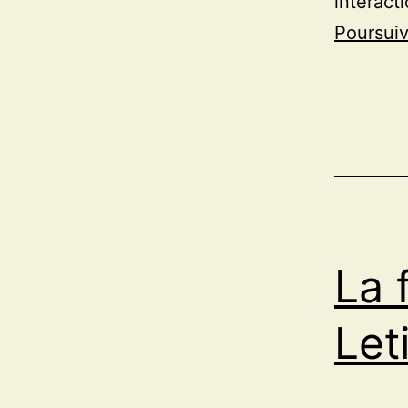
interact
Poursuiv
La 
Let