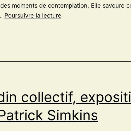
 des moments de contemplation. Elle savoure c
Caroline
s…
Poursuivre la lecture
Kennerson
:
un
regard
sur
la
fragilité
din collectif, exposit
des
formes
Patrick Simkins
du
vivant