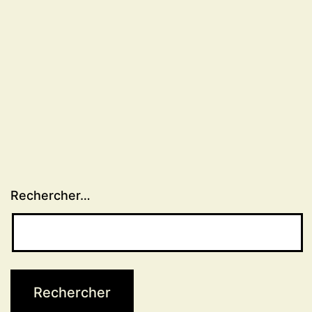
série
photographique
de
Juliette
Agnel
Rechercher…