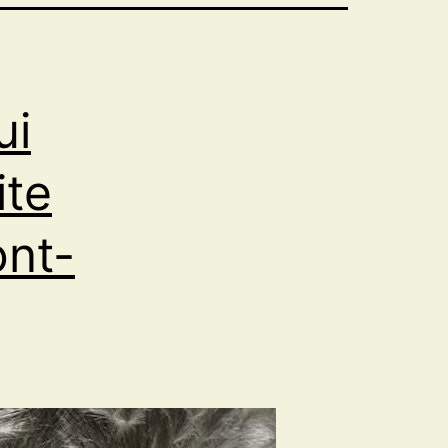
ui
ite
ont-