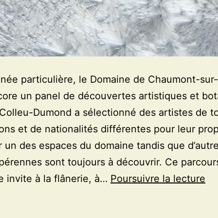
née particulière, le Domaine de Chaumont-sur-
core un panel de découvertes artistiques et bo
Colleu-Dumond a sélectionné des artistes de t
ons et de nationalités différentes pour leur pro
ir un des espaces du domaine tandis que d’autr
érennes sont toujours à découvrir. Ce parcour
Un
e invite à la flânerie, à…
Poursuivre la lecture
sa
art