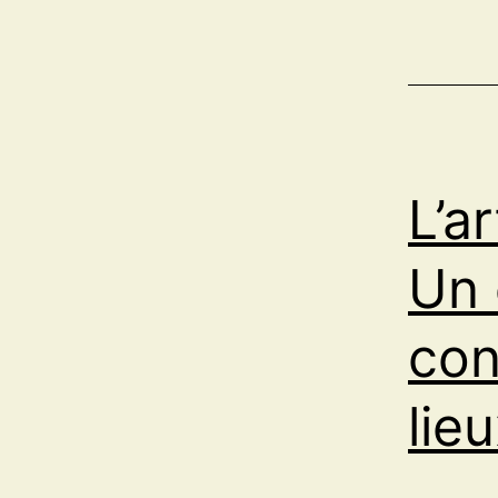
L’a
Un 
con
lie