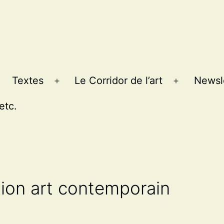
Textes
Le Corridor de l’art
Newsl
Ouvrir
Ouvrir
le
le
etc.
menu
menu
ion art contemporain