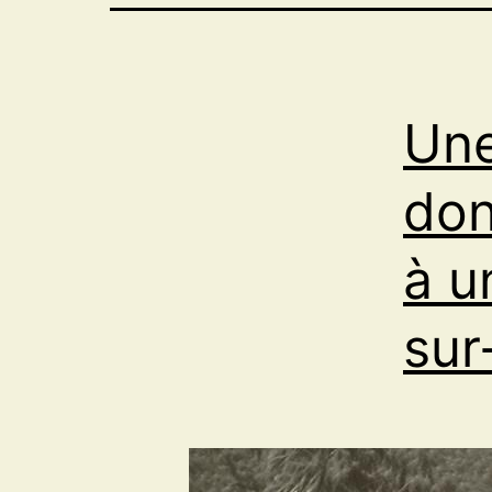
Une
don
à u
sur