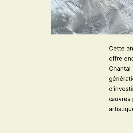
Cette an
offre en
Chantal 
générati
d’invest
œuvres p
artistiqu