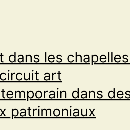
qu
do
de
l’e
et
rt dans les chapelles
inc
à
circuit art
un
rê
temporain dans de
à
Ch
ux patrimoniaux
su
Lo