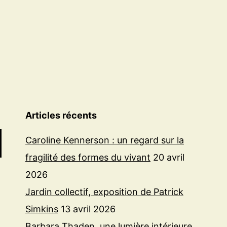
d
V
C
à
l
g
d
Articles récents
c
Caroline Kennerson : un regard sur la
d
fragilité des formes du vivant
20 avril
C
2026
Jardin collectif, exposition de Patrick
Simkins
13 avril 2026
Barbara Thaden, une lumière intérieure