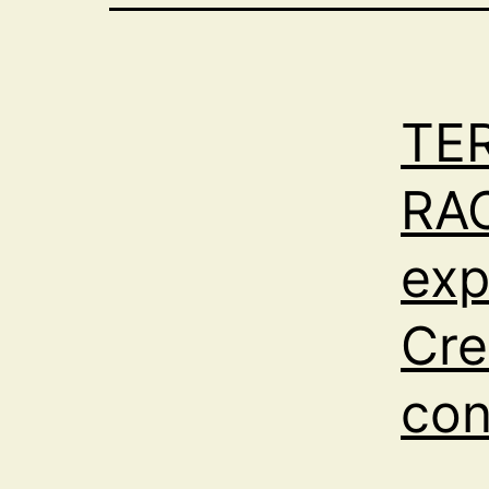
TE
RA
exp
Cre
con