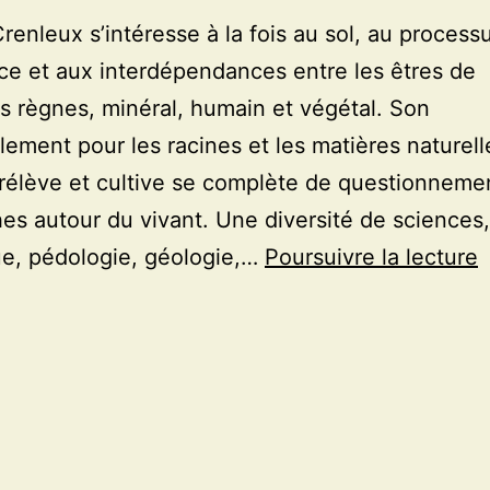
Crenleux s’intéresse à la fois au sol, au process
ce et aux interdépendances entre les êtres de
ts règnes, minéral, humain et végétal. Son
lement pour les racines et les matières naturell
prélève et cultive se complète de questionneme
es autour du vivant. Une diversité de sciences,
e, pédologie, géologie,…
Poursuivre la lecture
V
É
e