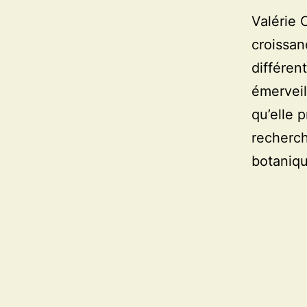
Valérie 
croissan
différen
émerveil
qu’elle 
recherch
botaniqu