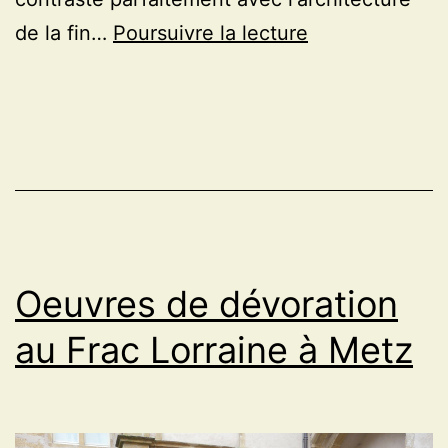
Impressionnan
de la fin…
Poursuivre la lecture
installation
à
la
Tate
Britain
de
Londres
Oeuvres de dévoration
au Frac Lorraine à Metz