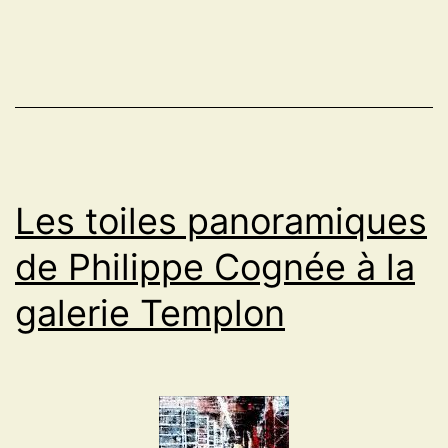
flowers
de
Miguel
Chevalier
au
musée
Les toiles panoramiques
de
la
de Philippe Cognée à la
chasse
galerie Templon
et
de
la
nature