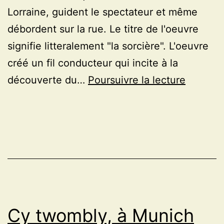
Lorraine, guident le spectateur et même
débordent sur la rue. Le titre de l'oeuvre
signifie litteralement "la sorcière". L'oeuvre
créé un fil conducteur qui incite à la
Oeuvre
découverte du…
Poursuivre la lecture
de
dévorat
au
Frac
Lorraine
à
Metz
Cy twombly, à Munich