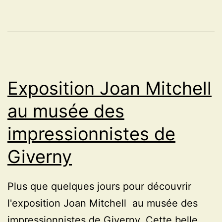
de
Philippe
Cognée
à
la
Exposition Joan Mitchell
galerie
Templon
au musée des
impressionnistes de
Giverny
Plus que quelques jours pour découvrir
l'exposition Joan Mitchell au musée des
impressionnistes de Giverny. Cette belle