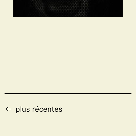
Pagination
plus récentes
des