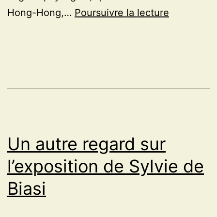
Exposition
Hong-Hong,…
Poursuivre la lecture
Olivier
Debré
(Mantes
la
jolie,
dans
les
Un autre regard sur
Yvelines)
l’exposition de Sylvie de
Biasi