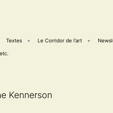
Textes
Le Corridor de l’art
Newsl
Ouvrir
Ouvrir
le
le
etc.
menu
menu
ine Kennerson