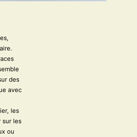
es,
aire.
races
ssemble
sur des
oue avec
er, les
r sur les
aux ou