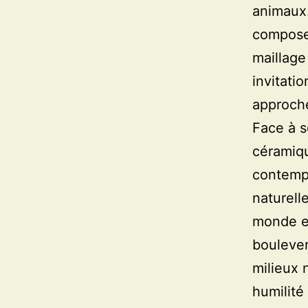
animaux.
compose
maillage
invitati
approcher
Face à s
céramiq
contempl
naturell
monde et
boulever
milieux 
humilité