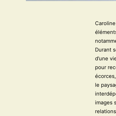
Caroline
éléments
notammen
Durant s
d’une vi
pour rec
écorces,
le paysa
interdép
images sc
relation