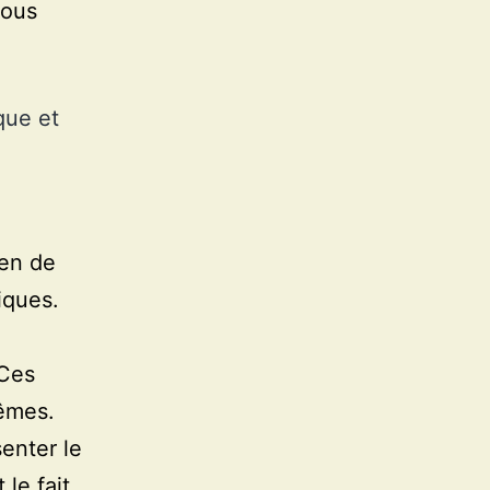
sous
que et
yen de
iques.
 Ces
mêmes.
senter le
le fait