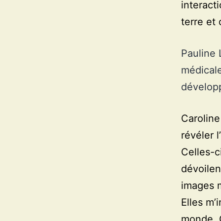
interacti
terre et
Pauline 
médicale
développ
Caroline
révéler 
Celles-c
dévoilen
images m
Elles m’
monde. C