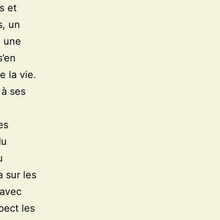
s et
s, un
: une
s’en
e la vie.
 à ses
es
du
u
 sur les
 avec
pect les