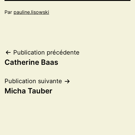
Par
pauline.lisowski
Navigation
Publication précédente
Catherine Baas
de
l’article
Publication suivante
Micha Tauber