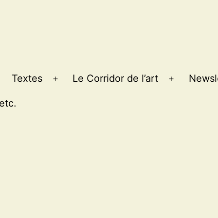
Textes
Le Corridor de l’art
Newsl
Ouvrir
Ouvrir
le
le
etc.
menu
menu