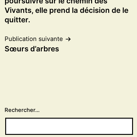
poursuivre sur le chemin des
l’article
Vivants, elle prend la décision de le
quitter.
Publication suivante
Sœurs d’arbres
Rechercher…