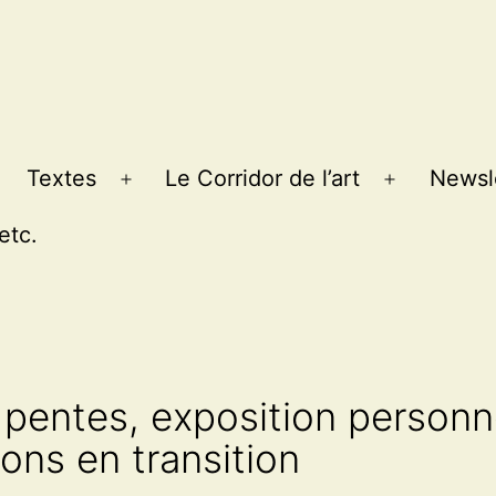
Textes
Le Corridor de l’art
Newsl
Ouvrir
Ouvrir
le
le
etc.
menu
menu
s pentes, exposition personn
ions en transition