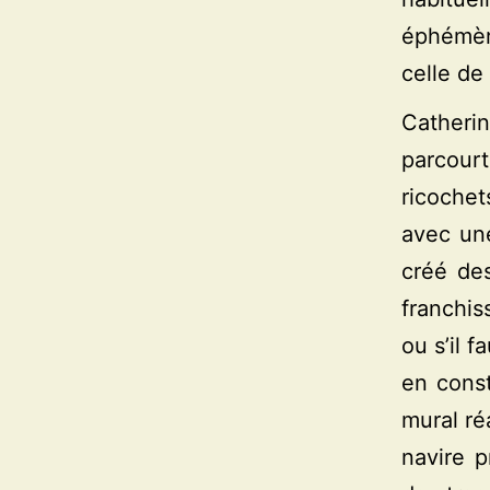
éphémèr
celle de
Catheri
parcourt
ricochet
avec une
créé de
franchis
ou s’il f
en const
mural ré
navire p