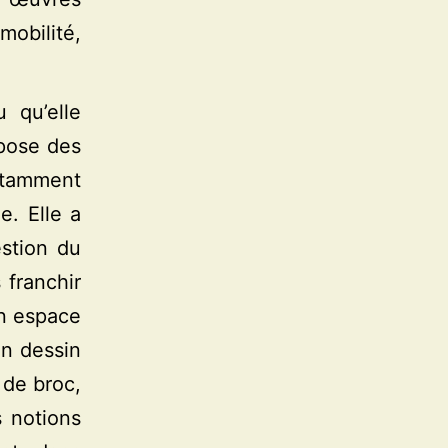
obilité,
 qu’elle
opose des
Notamment
e. Elle a
stion du
 franchir
 un espace
un dessin
 de broc,
s notions