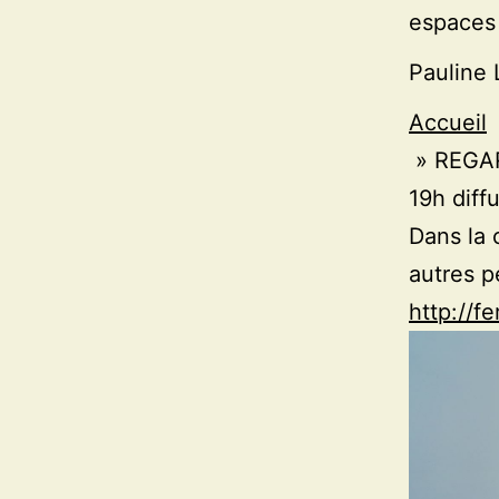
espaces 
Pauline 
Accueil
» REGAR
19h diff
Dans la 
autres 
http://fe