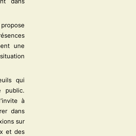
ent dans
s propose
ésences
sent une
situation
uils qui
 public.
invite à
rer dans
xions sur
ux et des