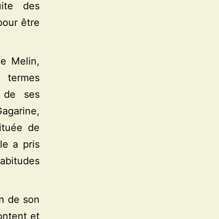
uite des
pour être
ne Melin,
n termes
s de ses
agarine,
ituée de
e a pris
habitudes
on de son
ontent et