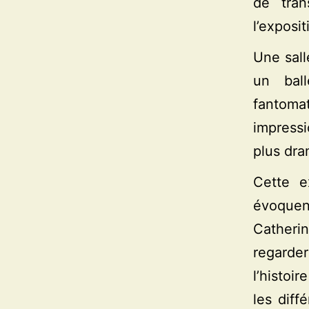
de tran
l’exposit
Une sall
un bal
fantoma
impressi
plus dra
Cette e
évoquen
Catheri
regarde
l’histoi
les diff