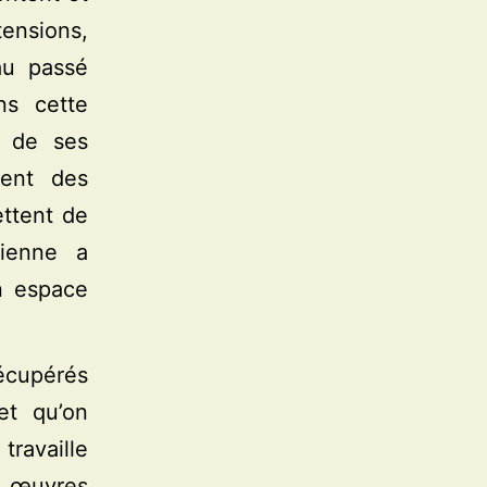
ensions,
au passé
ns cette
s de ses
ment des
ettent de
cienne a
n espace
écupérés
et qu’on
ravaille
s œuvres