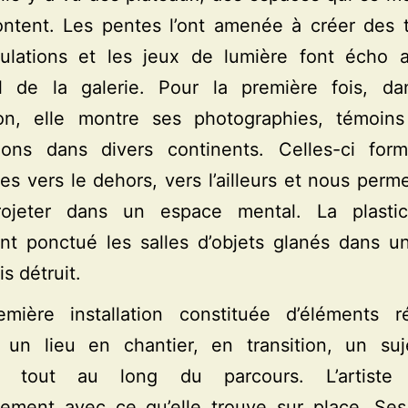
ntent. Les pentes l’ont amenée à créer des t
culations et les jeux de lumière font écho 
el de la galerie. Pour la première fois, da
ion, elle montre ses photographies, témoin
tions dans divers continents. Celles-ci for
es vers le dehors, vers l’ailleurs et nous perm
ojeter dans un espace mental. La plasti
nt ponctué les salles d’objets glanés dans u
s détruit.
mière installation constituée d’éléments r
 un lieu en chantier, en transition, un suj
e tout au long du parcours. L’artiste t
llement avec ce qu’elle trouve sur place. Se