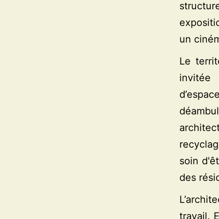
structu
expositi
un ciném
Le terri
invitée
d’espac
déambul
archite
recycla
soin d'ê
des résid
L’archit
travail.