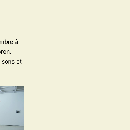
mbre à
oren.
aisons et