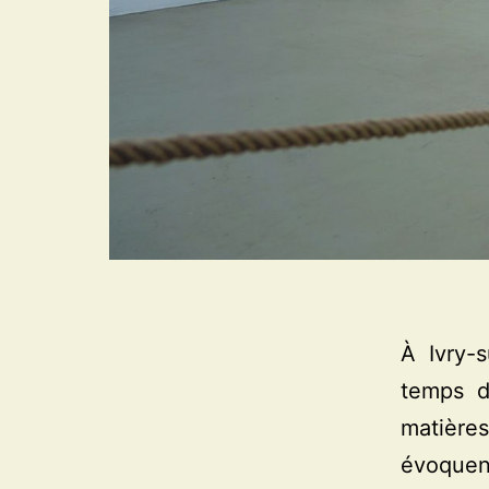
À Ivry-s
temps d’
matières
évoquen