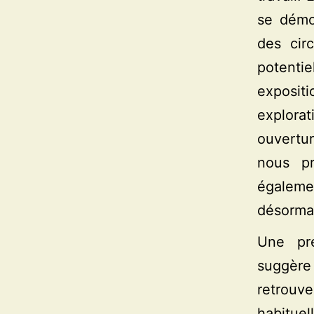
se démo
des cir
potenti
exposit
explora
ouvertur
nous pr
égaleme
désormai
Une pre
suggère
retrouv
habitue