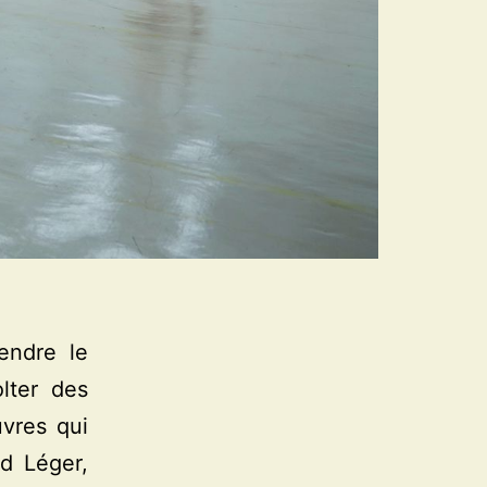
rendre le
olter des
uvres qui
d Léger,