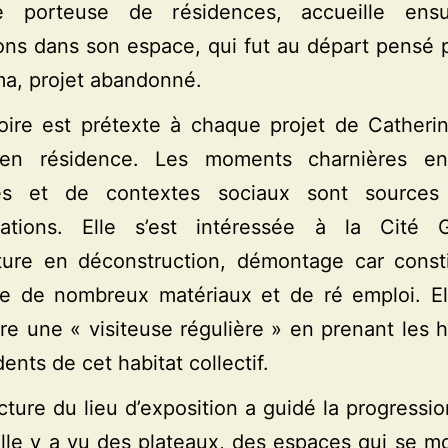
re porteuse de résidences, accueille ens
ons dans son espace, qui fut au départ pensé 
a, projet abandonné.
toire est prétexte à chaque projet de Catheri
 en résidence. Les moments charnières e
es et de contextes sociaux sont source
ations. Elle s’est intéressée à la Cité G
cture en déconstruction, démontage car const
ge de nombreux matériaux et de ré emploi. Ell
tre une « visiteuse régulière » en prenant les 
ents de cet habitat collectif.
ecture du lieu d’exposition a guidé la progressi
 Elle y a vu des plateaux, des espaces qui se m