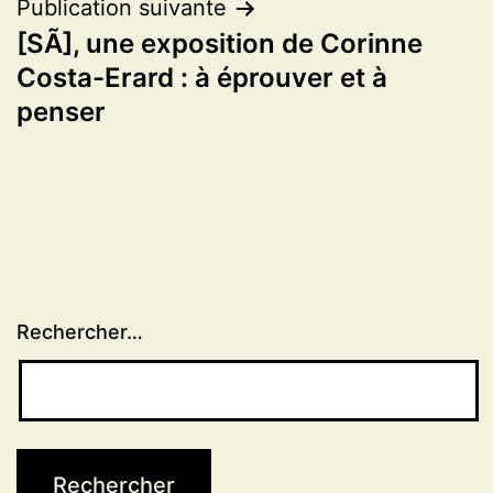
l’article
Publication suivante
[SÃ], une exposition de Corinne
Costa-Erard : à éprouver et à
penser
Rechercher…