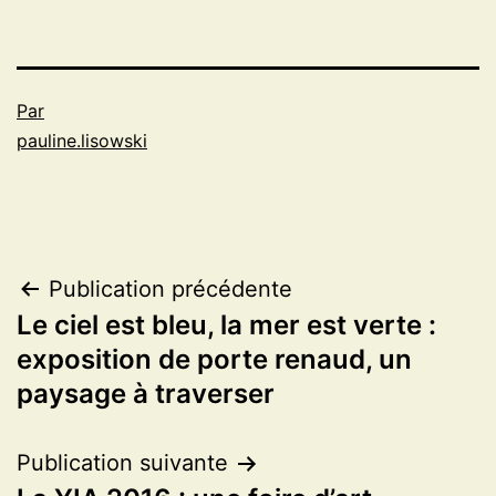
Par
pauline.lisowski
Navigation
Publication précédente
Le ciel est bleu, la mer est verte :
de
exposition de porte renaud, un
l’article
paysage à traverser
Publication suivante