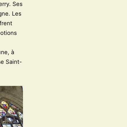
erry. Ses
gne. Les
frent
otions
une, à
se Saint-