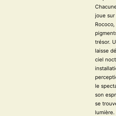
Chacune 
joue sur
Rococo
,
pigments
trésor. 
laisse d
ciel noc
installa
percepti
le spect
son espr
se trou
lumière.