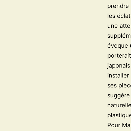
prendre 
les écla
une atte
suppléme
évoque u
porterai
japonais
installe
ses pièc
suggère 
naturell
plastiqu
Pour Mak