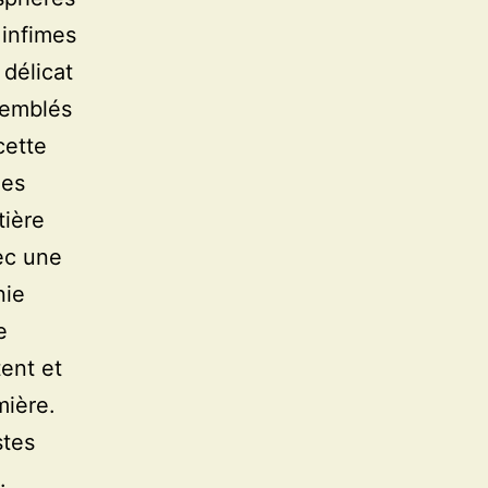
 infimes
 délicat
semblés
cette
les
tière
vec une
nie
e
ent et
mière.
stes
.