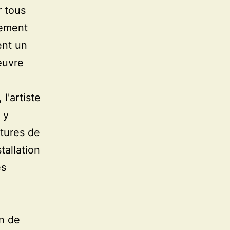
r tous
lement
ent un
œuvre
l'artiste
 y
xtures de
tallation
es
on de