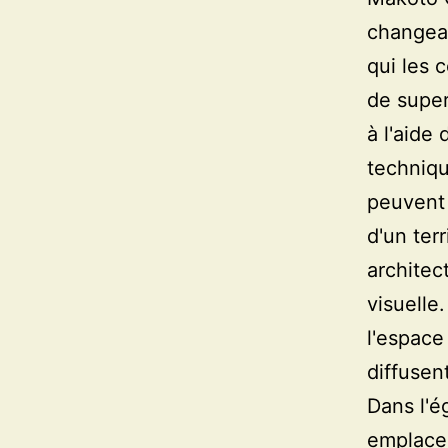
changean
qui les c
de supe
à l'aide
techniqu
peuvent 
d'un terr
architec
visuelle
l'espace
diffusen
Dans l'é
emplacem