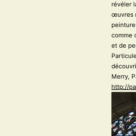
révéler l
œuvres r
peinture
comme de
et de pe
Particul
découvri
Merry, P
http://p