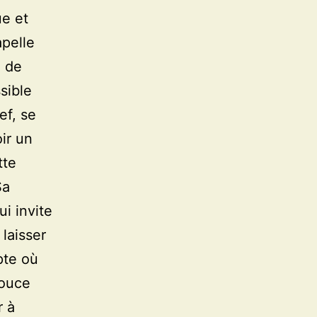
ue et
apelle
e de
sible
ef, se
ir un
tte
Sa
i invite
laisser
pte où
douce
r à