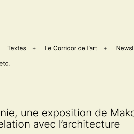
Textes
Le Corridor de l’art
Newsl
Ouvrir
Ouvrir
le
le
etc.
menu
menu
nie, une exposition de Mako
elation avec l’architecture