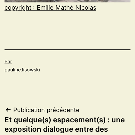
copyright : Emilie Mathé Nicolas
Par
pauline.lisowski
Navigation
Publication précédente
Et quelque(s) espacement(s) : une
de
exposition dialogue entre des