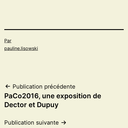
Par
pauline.lisowski
Navigation
Publication précédente
PaCo2016, une exposition de
de
Dector et Dupuy
l’article
Publication suivante