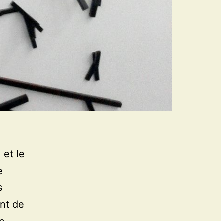
 et le
e
s
ent de