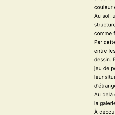
couleur 
Au sol, 
structur
comme fa
Par cette
entre le
dessin. P
jeu de p
leur sit
d'étrang
Au delà 
la galer
À décou