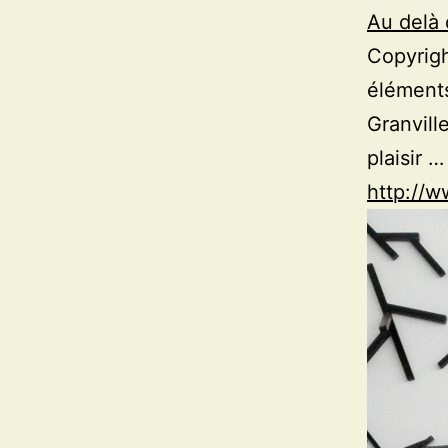
Au delà
Copyrigh
éléments
Granvill
plaisir …
http://w