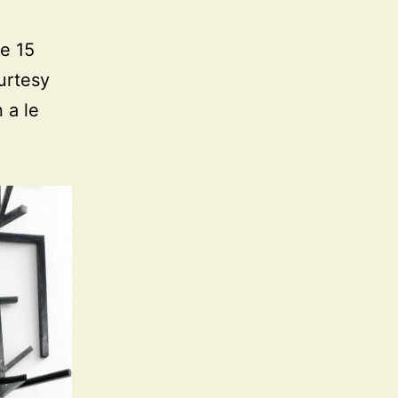
de 15
urtesy
 a le