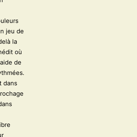
un
uleurs
un jeu de
delà la
nédit où
'aide de
rythmées.
it dans
ccrochage
 dans
ibre
ur