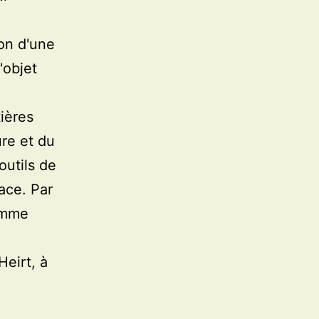
on d'une
'objet
tières
ure et du
outils de
ace. Par
comme
eirt, à