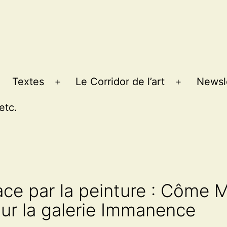
Textes
Le Corridor de l’art
Newsl
Ouvrir
Ouvrir
le
le
etc.
menu
menu
pace par la peinture : Côme 
pour la galerie Immanence