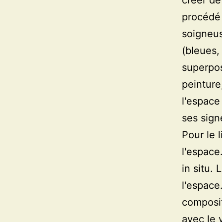
créer de
procédé 
soigneu
(bleues,
superpos
peinture
l'espace
ses sign
Pour le l
l'espace
in situ.
l'espace
composit
avec le 