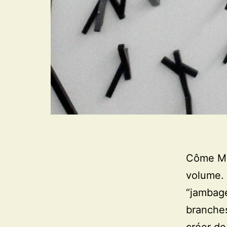
Côme Mos
volume. 
“jambage
branches