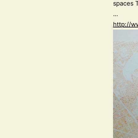
spaces T
…
http://w