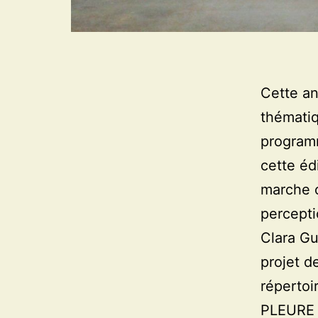
Cette an
thématiq
programm
cette éd
marche c
percepti
Clara Gui
projet d
réperto
PLEURE 