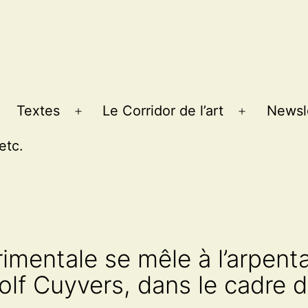
Textes
Le Corridor de l’art
Newsl
Ouvrir
Ouvrir
le
le
etc.
menu
menu
imentale se mêle à l’arpentag
lf Cuyvers, dans le cadre d