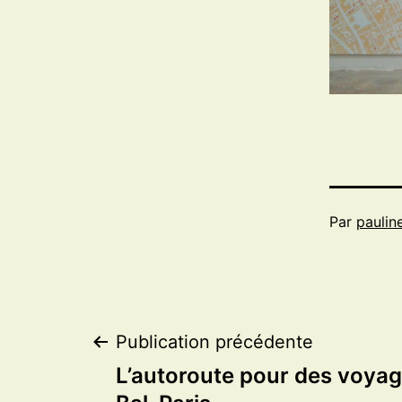
Par
paulin
Navigation
Publication précédente
L’autoroute pour des voyage