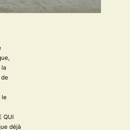
e
que,
 la
 de
 le
E QUI
ue déjà