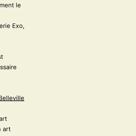
ement le
erie Exo,
st
ssaire
elleville
art
 art