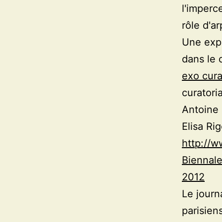
l'imperc
rôle d'a
Une expo
dans le 
exo cura
curatori
Antoine 
Elisa Ri
http://w
Biennale
2012
Le journ
parisiens