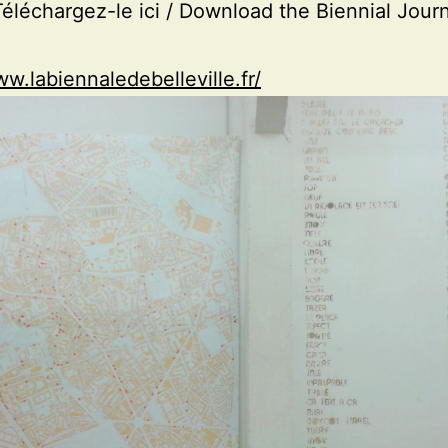
éléchargez-le ici / Download the Biennial Journ
ww.labiennaledebelleville.fr/