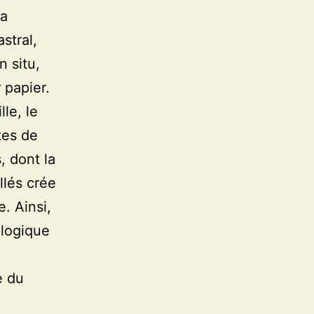
la
astral,
 situ,
 papier.
lle, le
tes de
, dont la
llés crée
e. Ainsi,
ologique
e du