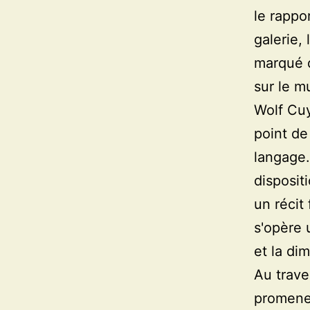
le rappor
galerie, 
marqué d
sur le m
Wolf Cuyv
point de
langage.
disposit
un récit 
s'opère 
et la di
Au trave
promeneu