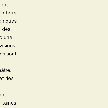
sont
En terre
aniques
e des
ec une
visions
ins sont
âtre.
et des
ont
rtaines