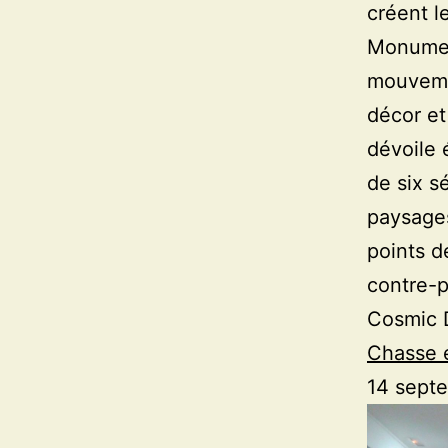
créent l
Monument
mouveme
décor et
dévoile 
de six s
paysages
points d
contre-p
Cosmic 
Chasse e
14 sept