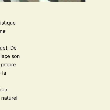
istique
une
ue). De
place son
 propre
 la
tion
 naturel