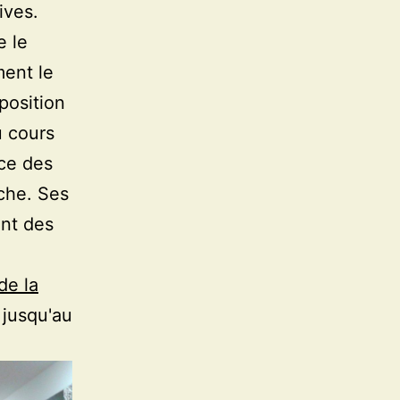
ives.
e le
ent le
position
u cours
nce des
che. Ses
ent des
de la
 jusqu'au