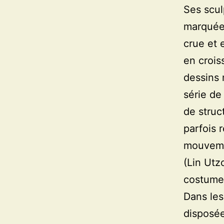
Ses scul
marquées
crue et 
en crois
dessins 
série de
de struc
parfois 
mouvemen
(Lin Utz
costumes
Dans les
disposée