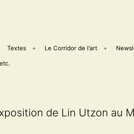
Textes
Le Corridor de l’art
Newsl
Ouvrir
Ouvrir
le
le
etc.
menu
menu
position de Lin Utzon au M