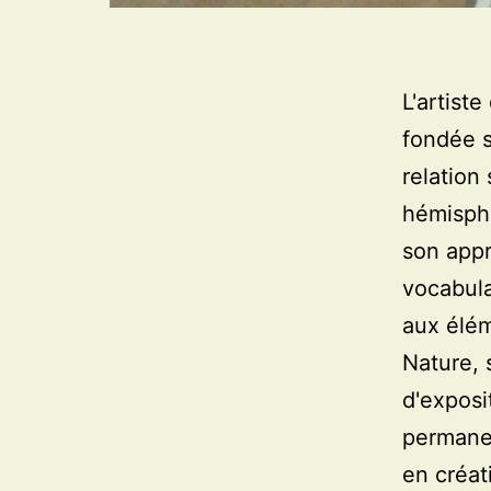
L'artist
fondée s
relation
hémisphè
son appr
vocabula
aux élém
Nature, 
d'exposi
permanen
en créat