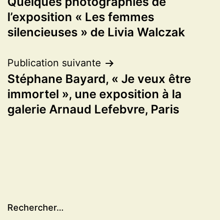
Quelques photographies de
de
l’exposition « Les femmes
l’article
silencieuses » de Livia Walczak
Publication suivante
Stéphane Bayard, « Je veux être
immortel », une exposition à la
galerie Arnaud Lefebvre, Paris
Rechercher…