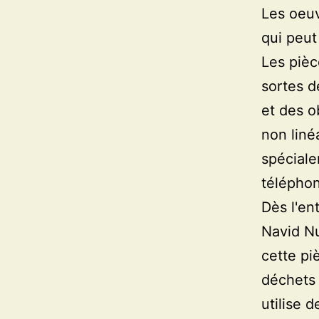
Les oeuv
qui peut
Les pièc
sortes d
et des o
non liné
spéciale
téléphon
Dès l'ent
Navid Nu
cette pi
déchets 
utilise 