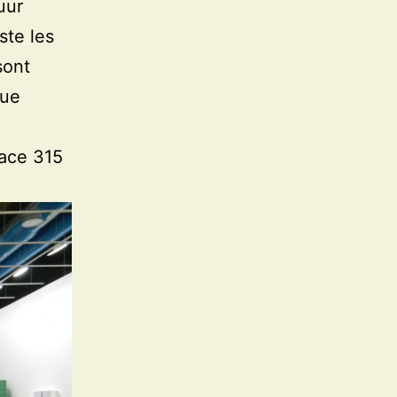
uur
ste les
sont
que
pace 315