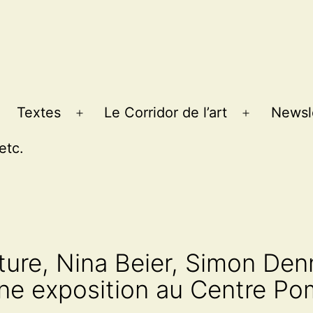
Textes
Le Corridor de l’art
Newsl
Ouvrir
Ouvrir
le
le
etc.
menu
menu
ture, Nina Beier, Simon Den
ne exposition au Centre Po