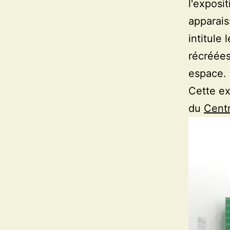
l'exposi
apparais
intitule
récréées
espace.
Cette ex
du
Cent