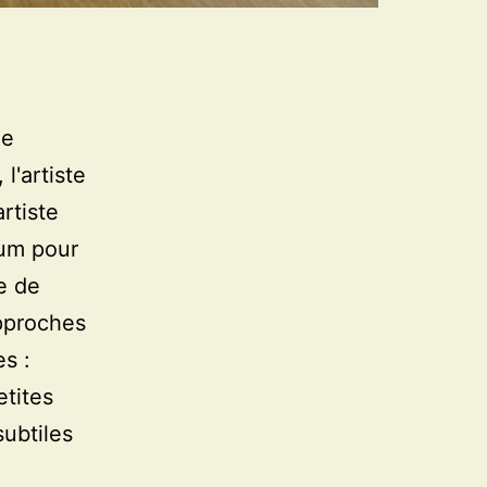
le
l'artiste
rtiste
ium pour
e de
approches
es :
etites
subtiles