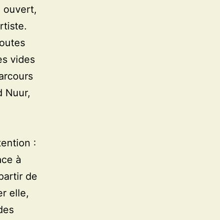
 ouvert,
tiste.
toutes
es vides
arcours
d Nuur,
tention :
ace à
partir de
r elle,
 des