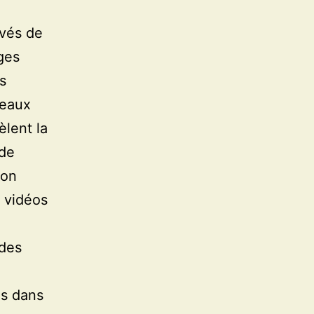
ivés de
ges
s
veaux
èlent la
 de
ion
 vidéos
 des
s dans