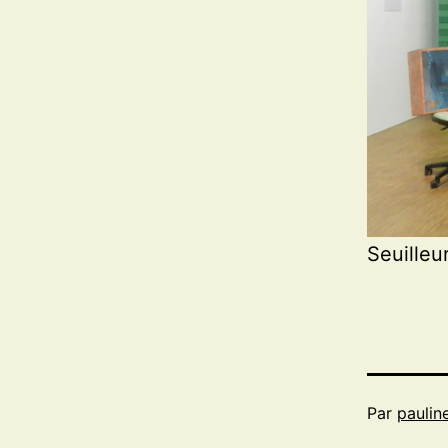
Seuilleu
Par
paulin