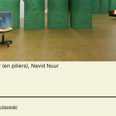
r (en piliers), Navid Nuur
e.lisowski