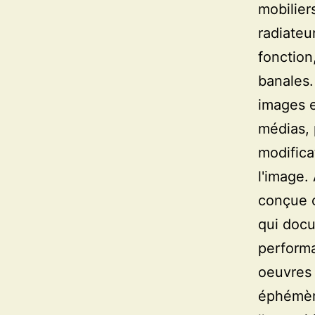
mobilier
radiateu
fonction
banales.
images e
médias, 
modifica
l'image.
conçue c
qui doc
performa
oeuvres 
éphémèr