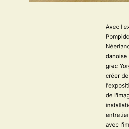
Avec l'e
Pompidou
Néerland
danoise 
grec Yor
créer de
l'exposi
de l'ima
installa
entretie
avec l'i