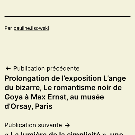
Par
pauline.lisowski
Navigation
Publication précédente
Prolongation de l’exposition L’ange
de
du bizarre, Le romantisme noir de
l’article
Goya à Max Ernst, au musée
d’Orsay, Paris
Publication suivante
« La lumière de la simplicité », une