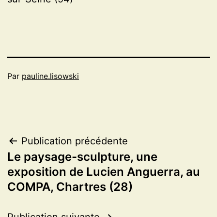
Par
pauline.lisowski
Navigation
Publication précédente
Le paysage-sculpture, une
de
exposition de Lucien Anguerra, au
l’article
COMPA, Chartres (28)