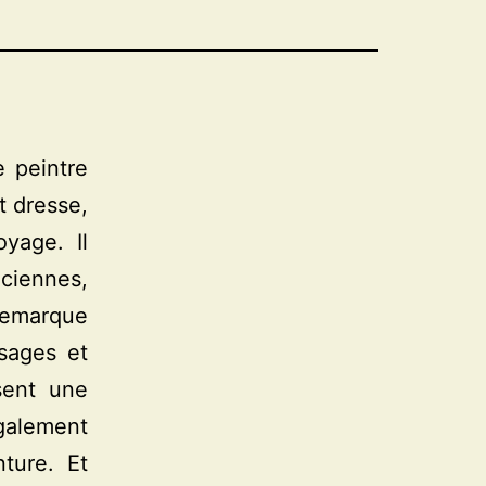
 peintre
t dresse,
yage. Il
iciennes,
 remarque
ysages et
sent une
également
ture. Et