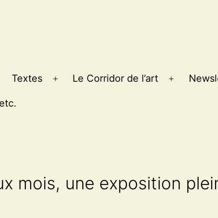
Textes
Le Corridor de l’art
Newsl
Ouvrir
Ouvrir
le
le
etc.
menu
menu
x mois, une exposition plein