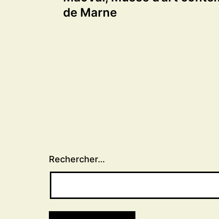
de
de Marne
l’article
Rechercher…