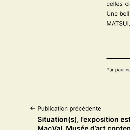
celles-c
Une bell
MATSUI,
Par
paulin
Navigation
Publication précédente
Situation(s), l’exposition es
MacVal, Musée d’art conte