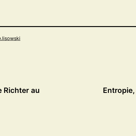
e.lisowski
 Richter au
Entropie,