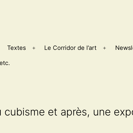
Textes
Le Corridor de l’art
Newsl
Ouvrir
Ouvrir
le
le
etc.
menu
menu
u cubisme et après, une exp