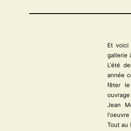
Et voic
gallerie
L'été de
année ce
fêter l
ouvrage
Jean Me
l'oeuvre
Tout au 