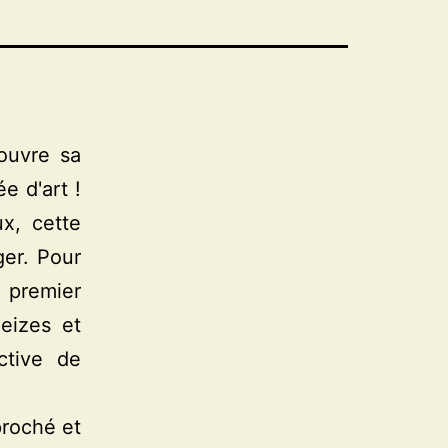
ouvre sa
e d'art !
ux, cette
ger. Pour
 premier
eizes et
ctive de
proché et