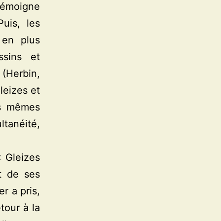
 témoigne
uis, les
 en plus
ssins et
 (Herbin,
leizes et
es mêmes
ltanéité,
: Gleizes
rt de ses
r a pris,
tour à la