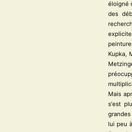
éloigné 
des déb
recherc
explici
peinture
Kupka, M
Metzing
préocupp
multipli
Mais apr
s'est pl
grandes 
lui peu 