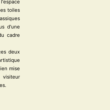
 l'espace
es toiles
lassiques
us d'une
du cadre
 ces deux
rtistique
bien mise
visiteur
es.