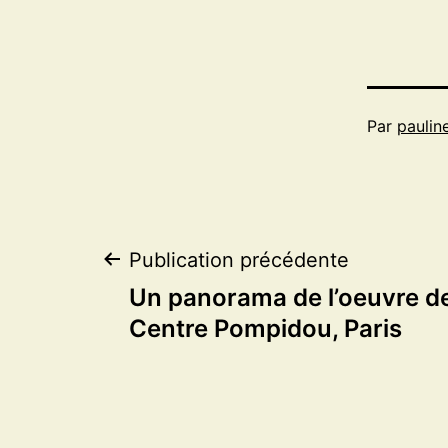
Par
paulin
Navigation
Publication précédente
Un panorama de l’oeuvre de
de
Centre Pompidou, Paris
l’article