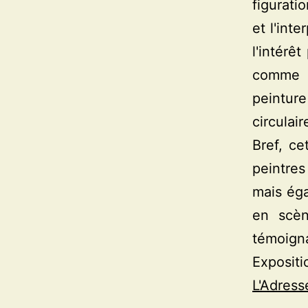
figurati
et l'int
l'intérê
comme l
peintur
circulair
Bref, ce
peintres
mais éga
en scèn
témoigna
Expositi
L'Adress