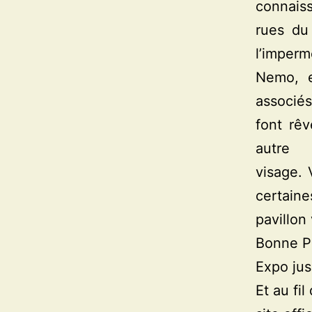
connais
rues du
l’imperm
Nemo, e
associés
font rêv
autre
visage. 
certain
pavillon
Bonne P
Expo jus
Et au fi