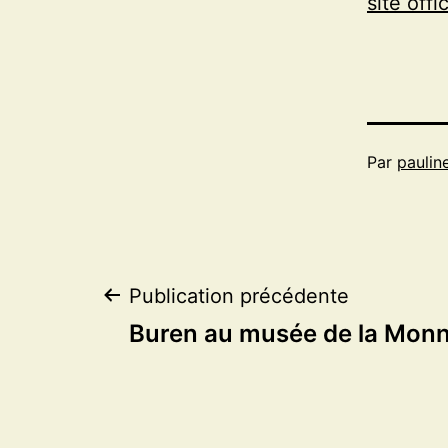
site offic
Par
paulin
Navigation
Publication précédente
Buren au musée de la Monn
de
l’article