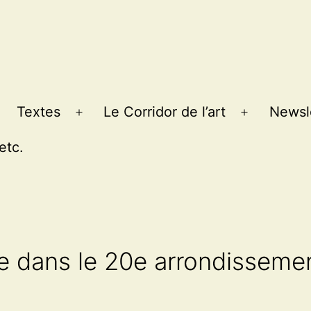
Textes
Le Corridor de l’art
Newsl
Ouvrir
Ouvrir
le
le
etc.
menu
menu
e dans le 20e arrondissemen