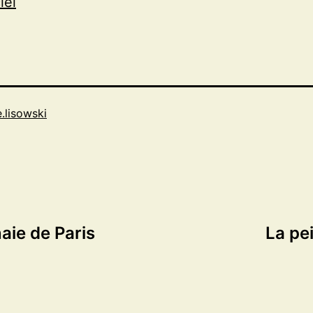
iel
e.lisowski
aie de Paris
La pe