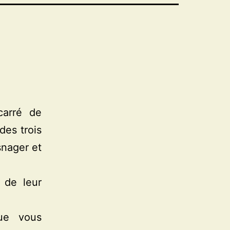
carré de
des trois
snager et
 de leur
ue vous