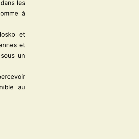
dans les
’homme à
Mosko et
iennes et
s sous un
percevoir
nible au